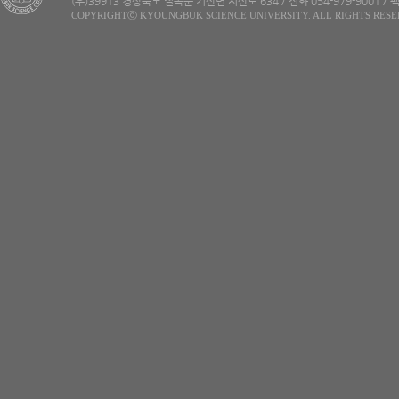
(우)39913 경상북도 칠곡군 기산면 지산로 634 / 전화 054-979-9001 / 팩
COPYRIGHTⓒ KYOUNGBUK SCIENCE UNIVERSITY. ALL RIGHTS RESE