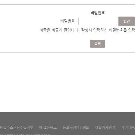
비밀번호
비밀번호 :
이글은 비공개 글입니다! 작성시 입력하신 비밀번호를 입력
목록
메일주소무단수집거부
예·결산공고
등록금심의위원회
대학자체평가
뷰어다운