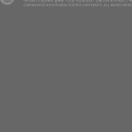
(우)39913 경상북도 칠곡군 기산면 지산로 634 / 전화 054-979-9001 / 팩
COPYRIGHTⓒ KYOUNGBUK SCIENCE UNIVERSITY. ALL RIGHTS RESE