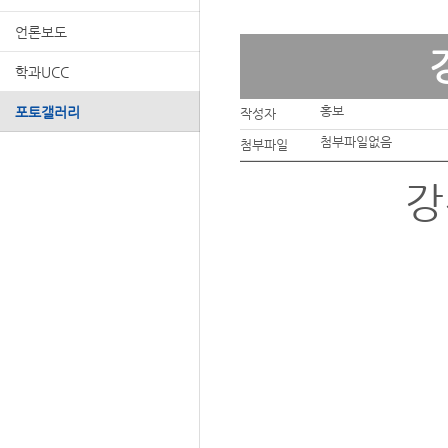
언론보도
학과UCC
홍보
포토갤러리
작성자
첨부파일없음
첨부파일
강찬(CC
일 시 : 2
장 소 :
주 최 
후 원 :