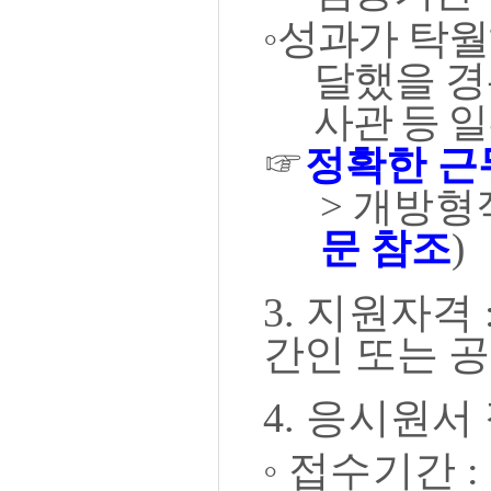
◦
성과가 탁월
달했을 
사관 등 
☞
정확한 
>
개방형
문 참조
)
3.
지원자격
간인 또는 
4.
응시원서
◦
접수기간
: