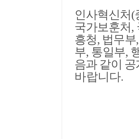
인사혁신처
(
국가보훈처
,
흥청
,
법무부
부
,
통일부
,
음과 같이 공
바랍
니
다
.