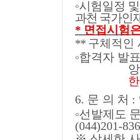
◦
시험일정 및
과천 국가인
*
면접시험은
**
구체적인 
◦
합격자 발
앙
한
6.
문
의 처
:
◦
선발제도 
(044)
201-836
※
상세한 