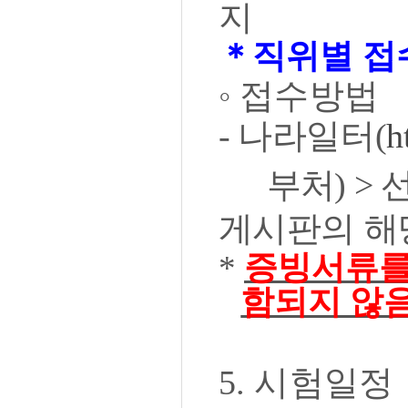
지
＊
직위별 접
◦
접수방법
-
나라일터
(
h
부처
) >
게
시판의
해
*
증빙서류를
함되지 않
5.
시험일정