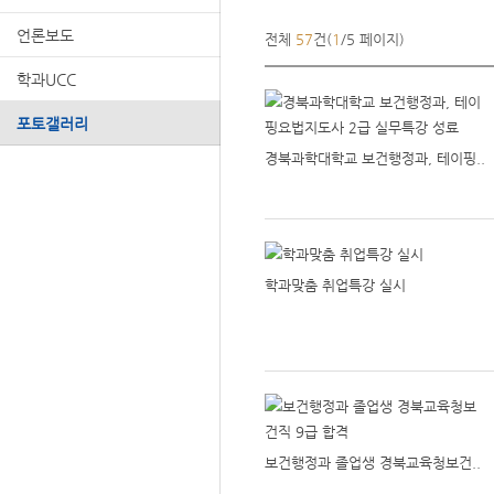
언론보도
전체
57
건(
1
/5 페이지)
학과UCC
포토갤러리
경북과학대학교 보건행정과, 테이핑..
학과맞춤 취업특강 실시
보건행정과 졸업생 경북교육청보건..